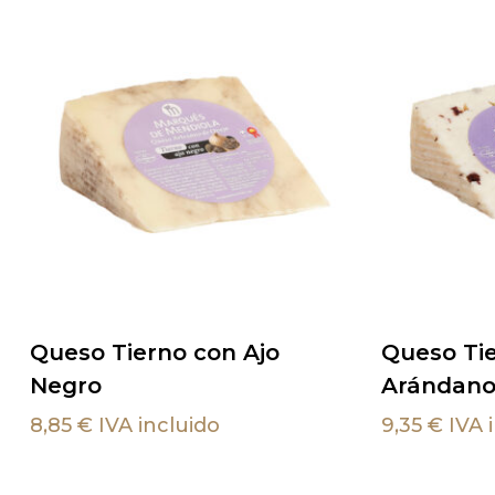
Este
Este
Seleccionar Opciones
Selecc
Queso Tierno con Ajo
Queso Ti
producto
producto
Negro
Arándano
tiene
tiene
múltiples
múltiples
8,85
€
IVA incluido
9,35
€
IVA 
variantes.
variantes.
Las
Las