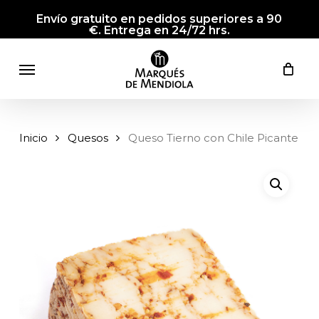
Skip
Envío gratuito en pedidos superiores a 90
to
€. Entrega en 24/72 hrs.
main
Menu
content
Inicio
Quesos
Queso Tierno con Chile Picante