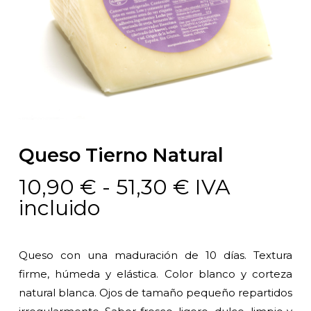
Queso Tierno Natural
Rango
10,90
€
-
51,30
€
IVA
de
incluido
precios:
desde
Queso con una maduración de 10 días. Textura
10,90 €
firme, húmeda y elástica. Color blanco y corteza
hasta
natural blanca. Ojos de tamaño pequeño repartidos