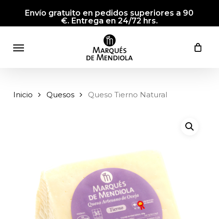
Skip
Envío gratuito en pedidos superiores a 90
to
€. Entrega en 24/72 hrs.
main
Menu
content
Inicio
Quesos
Queso Tierno Natural