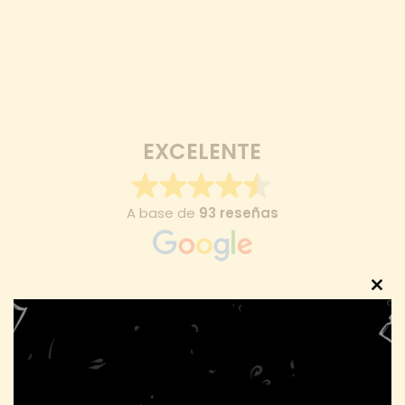
EXCELENTE
A base de
93 reseñas
Clos
this
JOSE M. BUENDIA
modu
hace 4 meses
No he estado en la finca que veo que tienen