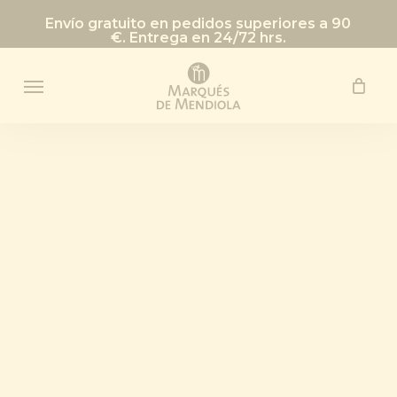
Skip
Envío gratuito en pedidos superiores a 90
to
€. Entrega en 24/72 hrs.
main
Menu
content