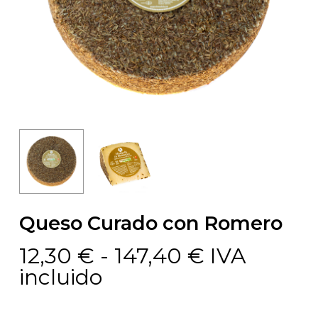
Queso Curado con Romero
Rango
12,30
€
-
147,40
€
IVA
de
incluido
precios: