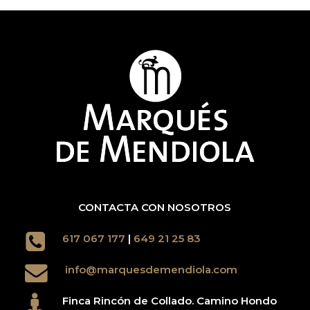
se
pueden
elegir
en
la
página
de
producto
CONTACTA CON NOSOTROS
617 067 177
|
649 21 25 83
info@marquesdemendiola.com
Finca Rincón de Collado. Camino Hondo