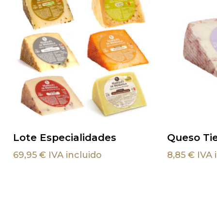
Este
Selecc
Añadir Al Carrito
Lote Especialidades
Queso Ti
producto
tiene
69,95
€
IVA incluido
8,85
€
IVA 
múltiples
variantes.
Las
opciones