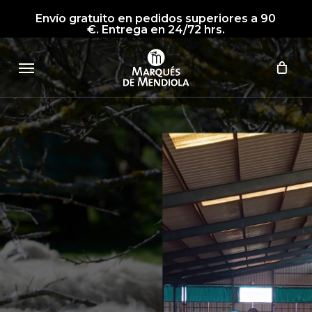
Skip
Envío gratuito en pedidos superiores a 90
to
€. Entrega en 24/72 hrs.
main
Menu
content