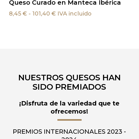
Queso Curado en Manteca Ibérica
producto
tiene
Rango
8,45
€
-
101,40
€
IVA incluido
de
múltiples
precios:
variantes.
desde
Las
8,45 €
opciones
hasta
101,40 €
se
pueden
elegir
NUESTROS QUESOS HAN
en
SIDO PREMIADOS
la
página
¡Disfruta de la variedad que te
de
ofrecemos!
producto
PREMIOS
INTERNACIONALES
2023
-