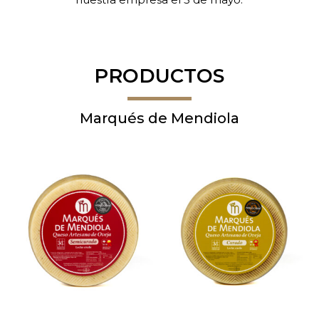
PRODUCTOS
Marqués de Mendiola
Este
Este
Seleccionar
Seleccionar