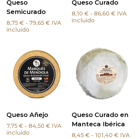
Queso
Queso Curado
producto
producto
Opciones
Opciones
Semicurado
tiene
tiene
Rango
8,10
€
-
86,60
€
IVA
de
incluido
múltiples
múltiples
Rango
8,75
€
-
79,65
€
IVA
precios:
variantes.
de
variantes.
incluido
desde
precios:
Las
Las
8,10 €
desde
opciones
opciones
hasta
8,75 €
86,60 €
se
se
hasta
pueden
pueden
79,65 €
elegir
elegir
en
en
la
la
página
página
de
de
Este
Este
Seleccionar
Seleccionar
producto
producto
Queso Añejo
Queso Curado en
producto
producto
Opciones
Opciones
Manteca Ibérica
tiene
tiene
Rango
7,75
€
-
84,50
€
IVA
de
incluido
múltiples
múltiples
Rango
8,45
€
-
101,40
€
IVA