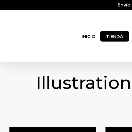
Skip
Envío
to
main
content
INICIO
TIENDA
Illustration