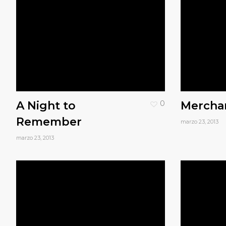
A Night to
0
Mercha
Remember
marzo 23, 2013
marzo 23, 2013