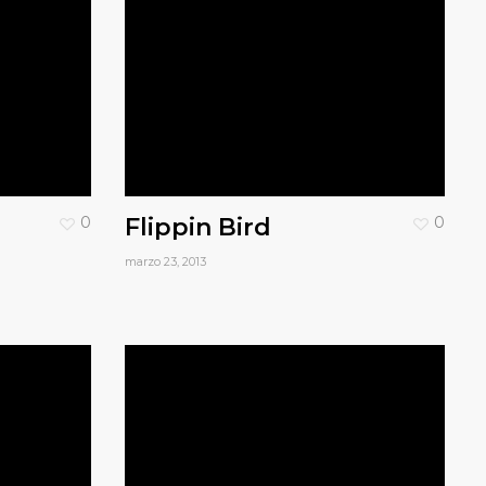
0
Flippin Bird
0
marzo 23, 2013