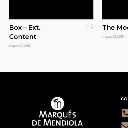
Box – Ext.
0
The Mo
Content
marzo 23, 2013
marzo 23, 2013
CO