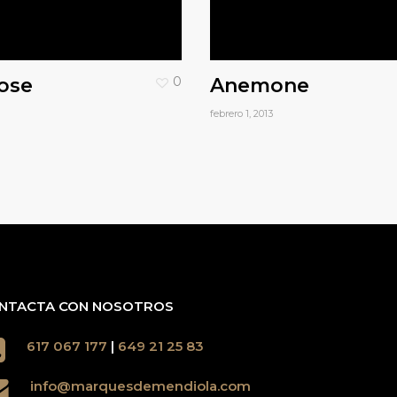
ose
0
Anemone
febrero 1, 2013
NTACTA CON NOSOTROS
617 067 177
|
649 21 25 83
info@marquesdemendiola.com