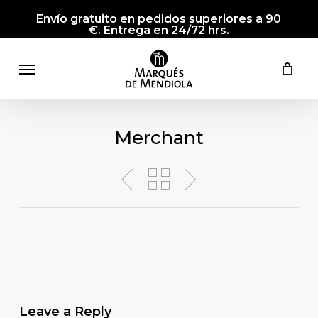
Skip
Envío gratuito en pedidos superiores a 90
to
€. Entrega en 24/72 hrs.
main
Menu
content
Merchant
Leave a Reply