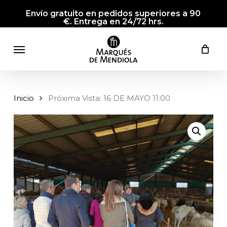
Skip
Envío gratuito en pedidos superiores a 90
to
€. Entrega en 24/72 hrs.
main
Menu
content
Inicio
Próxima Vista: 16 DE MAYO 11:00